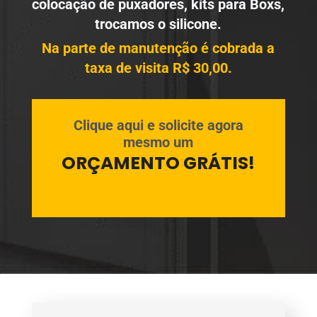
colocação de puxadores, kits para Boxs,
trocamos o silicone.
Na parte de manutenção é cobrada a
taxa de visita R$ 30,00.
Clique aqui e solicite agora
mesmo um
ORÇAMENTO GRÁTIS!